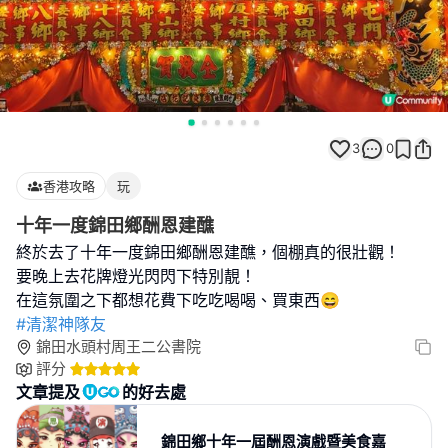
3
0
香港攻略
玩
十年一度錦田鄉酬恩建醮
終於去了十年一度錦田鄉酬恩建醮，個棚真的很壯觀！
要晚上去花牌燈光閃閃下特別靚！
#清潔神隊友
錦田水頭村周王二公書院
評分
文章提及
的好去處
錦田鄉十年一屆酬恩演戲暨美食嘉