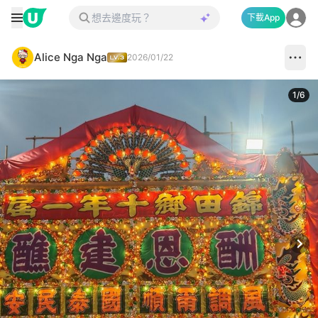
下載App
Alice Nga Nga
2026/01/22
1
/
6
Next