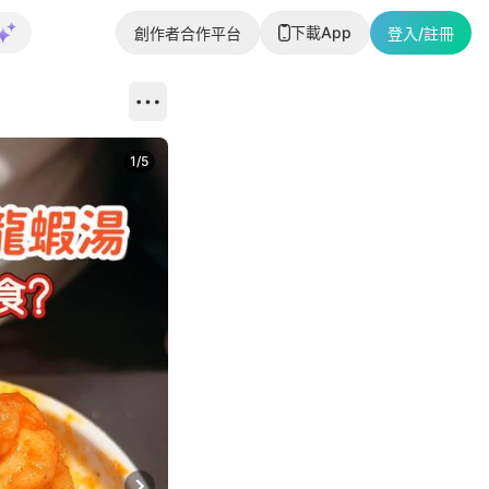
下載App
創作者合作平台
登入/註冊
1
/
5