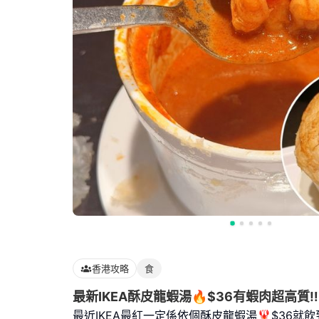
香港攻略
食
最新IKEA酥皮龍蝦湯🔥$36有蝦肉超高質‼️
最近IKEA最紅一定係依個酥皮龍蝦湯🦞$36就飲到