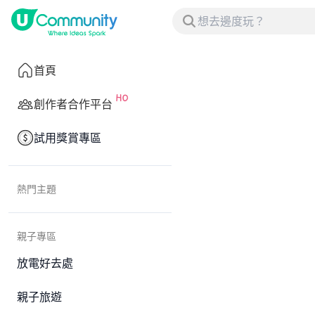
首頁
創作者合作平台
試用獎賞專區
熱門主題
親子專區
放電好去處
親子旅遊