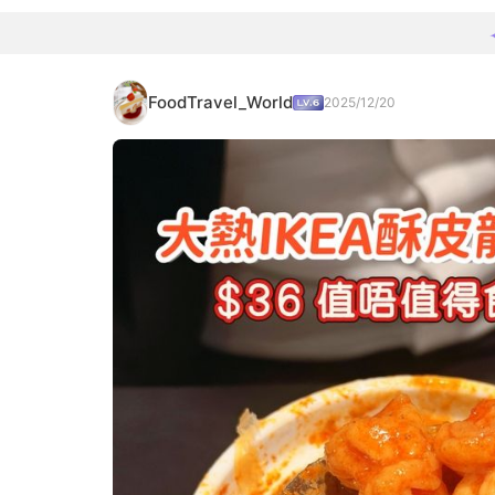
FoodTravel_World
2025/12/20