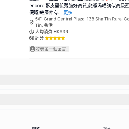
encore!酥皮堅係薄脆好高質,龍蝦湯唔講似高級
假嘅!底層仲有
...
更多
5/F, Grand Central Plaza, 138 Sha Tin Rural 
Tin, 香港
人均消費
HK$
36
評分
發表第一個留言...
關於
探索