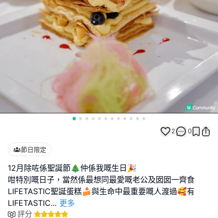
2
0
節日限定
12月除咗係聖誕節🎄仲係我嘅生日🎉
咁特別嘅日子，當然係最想同最愛嘅老公及囡囡一齊食
LIFETASTIC聖誕蛋糕🍰與生命中最重要嘅人渡過🥰有
LIFETASTIC
...
更多
評分