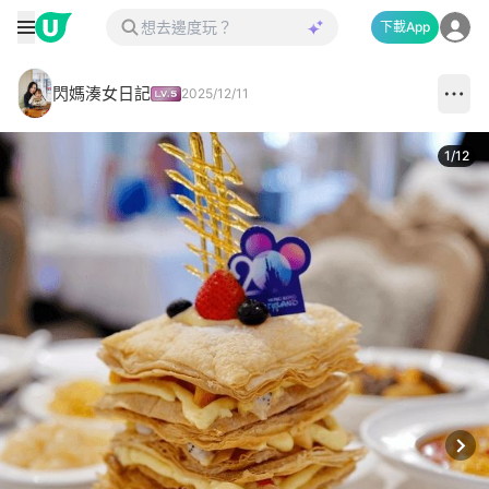
下載App
閃媽湊女日記
2025/12/11
1
/
12
Next