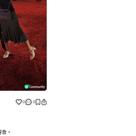
Next slide
0
0
得食。