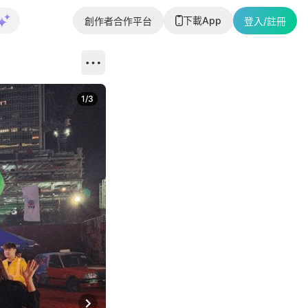
下載App
創作者合作平台
登入/註冊
1
/
3