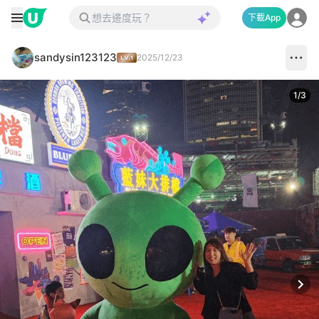
下載App
sandysin123123
2025/12/23
1
/
3
Next