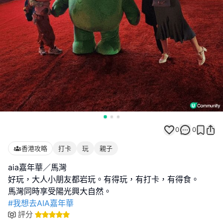
0
0
香港攻略
打卡
玩
親子
aia嘉年華／馬灣
好玩，大人小朋友都岩玩。有得玩，有打卡，有得食。
#我想去AIA嘉年華
評分