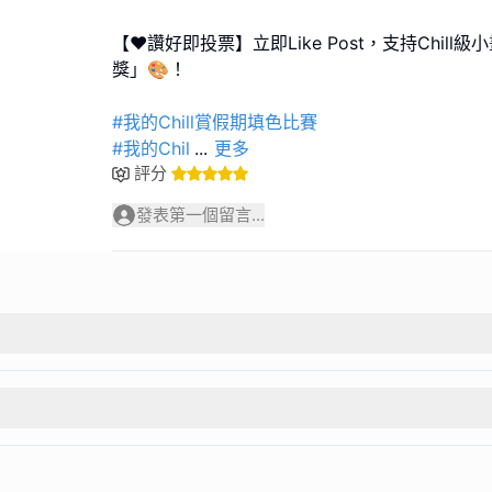
【❤️讚好即投票】立即Like Post，支持Chil
獎」🎨！
#我的Chill賞假期填色比賽
#我的Chil
...
更多
評分
發表第一個留言...