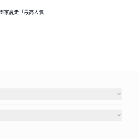
l級小畫家贏走「最高人氣