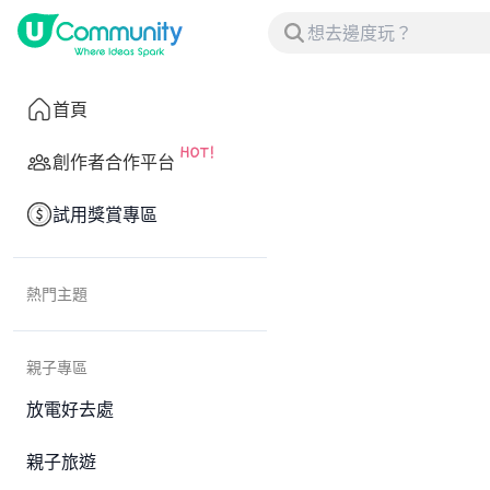
首頁
創作者合作平台
試用獎賞專區
熱門主題
親子專區
放電好去處
親子旅遊