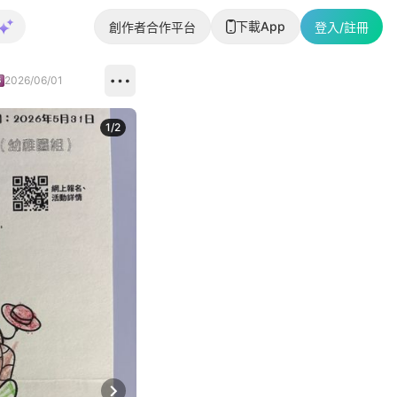
下載App
創作者合作平台
登入/註冊
2026/06/01
1
/
2
即睇更多社