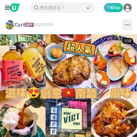
下載App
Cyril
2025/12/25
1
/
19
Next