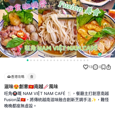
13
0
香港攻略
食
滋味😍創意🇻🇳南越🥢風味
旺角🚇嘅 NAM VIỆT NAM CAFÉ 🍴，餐廳主打創意南越
Fusion菜🇻🇳，將傳統越南滋味融合創新烹調手法✨，難怪
晚晚都座無虛設。