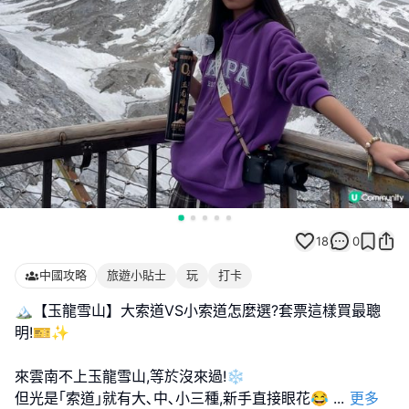
18
0
中國攻略
旅遊小貼士
玩
打卡
🏔️【玉龍雪山】大索道VS小索道怎麼選?套票這樣買最聰
明!🎫✨
來雲南不上玉龍雪山,等於沒來過!❄️
但光是｢索道｣就有大､中､小三種,新手直接眼花😂
...
更多