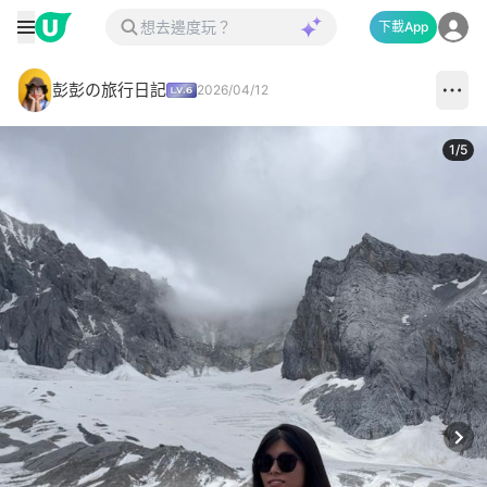
下載App
彭彭の旅行日記
2026/04/12
1
/
5
Next