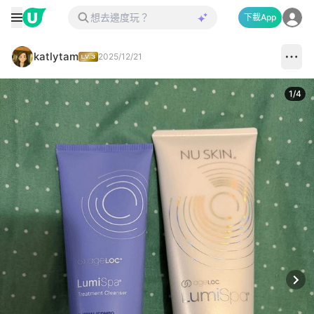
下載App
katlytam
2025/12/21
1
/
4
Next