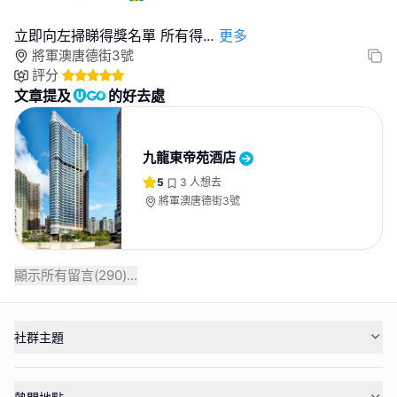
立即向左掃睇得獎名單 所有得
...
更多
將軍澳唐德街3號
評分
文章提及
的好去處
九龍東帝苑酒店
5
3
人想去
將軍澳唐德街3號
顯示所有留言(
290
)...
社群主題