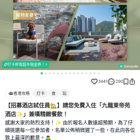
打卡即賞超市現金券！
3441
290
香港攻略
打卡
食
玩
【招募酒店試住員🏡】請您免費入住「九龍東帝苑
酒店✨」兼嘆精緻餐飲！
感謝大家的熱烈支持！✨ 由於報名人數遠超預期，為了仔
細挑選每一位參加者，名單公佈稍微遲了一些，在此向各位
致上最深的歉意。🙇‍♂️