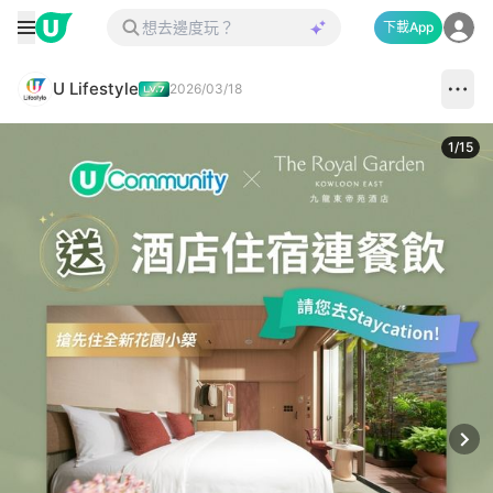
下載App
U Lifestyle
2026/03/18
1
/
15
Next