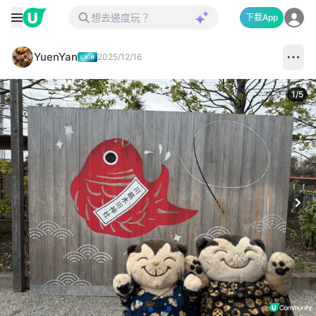
下載App
YuenYan
2025/12/16
1
/
5
Next