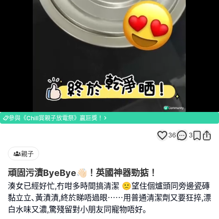
Loaded
:
Unmute
100.00%
參與《Chill賞親子放電祭》贏巨獎！
36
3
親子
頑固污漬ByeBye👋🏻！英國神器勁掂！
湊女已經好忙,冇咁多時間搞清潔 🙁望住個爐頭同旁邊瓷磚
黏立立､黃漬漬,終於睇唔過眼⋯⋯用普通清潔劑又要狂捽,漂
白水味又濃,驚殘留對小朋友同寵物唔好｡