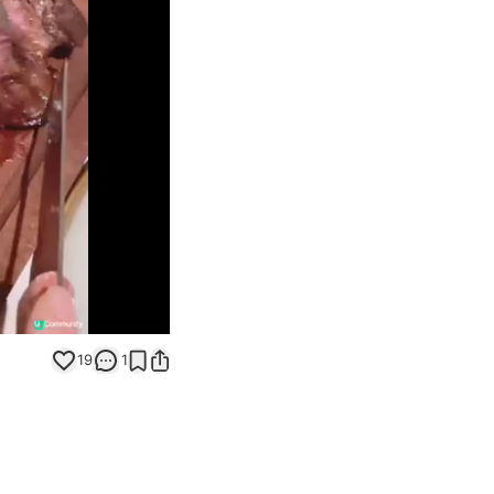
Unmute
19
1