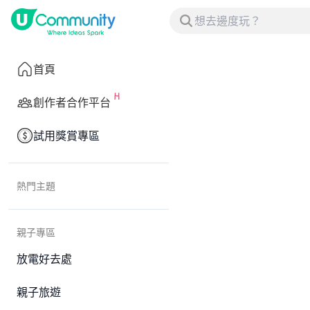
首頁
創作者合作平台
試用獎賞專區
熱門主題
親子專區
放電好去處
親子旅遊