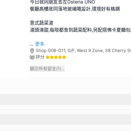
今日就同朋友去左Osteria UNO
餐廳高樓底同落地玻璃嘅設計,環境好有格調
意式蔬菜湯
湯頭清甜,每啖都食到蔬菜配料,另配撘佛卡夏麵
...
更多
Shop G08-G11, G/F, West 9 Zone, 38 Cherry St
評分
顯示所有留言(
1
)...