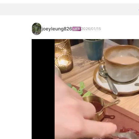
joeyleung826
2026/01/15