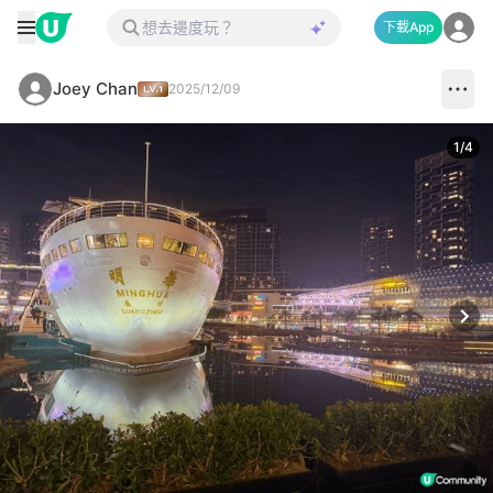
下載App
Joey Chan
2025/12/09
1
/
4
Next