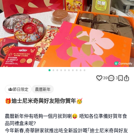
39
3
節日限定
農曆新年
🎁迪士尼米奇與好友陪你賀年🥳
農曆新年仲有唔夠一個月就到喇😝 唔知各位準備好賀年食
品同禮盒未呢?
今年新春,奇華餅家就推出咗全新設計嘅｢迪士尼米奇與好友