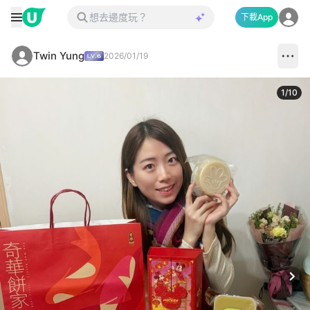
下載App
Twin Yung
2026/01/19
1
/
10
Next