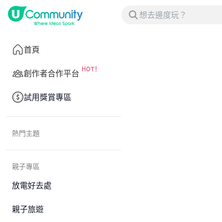
首頁
創作者合作平台
試用獎賞專區
熱門主題
親子專區
放電好去處
親子旅遊