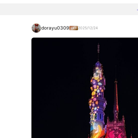
dorayu0309
2025/12/24