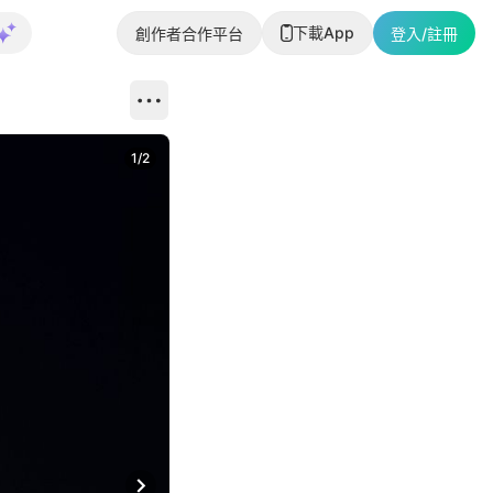
下載App
創作者合作平台
登入/註冊
1
/
2
即睇更多社