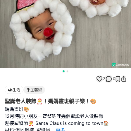
2
0
生活
手工藝術
聖誕老人裝飾🎅！媽媽畫班親子樂！🎨
媽媽畫班🎨
12月時同小朋友一齊整咗哩幾個聖誕老人做裝飾
迎接聖誕節🧑‍🎄 Santa Claus is coming to town🏠
材料:佢地個樣､聖誕帽
...
更多