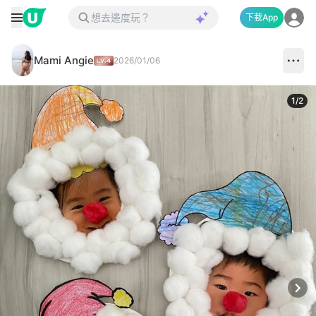
下載App
Mami Angie
2026/01/06
1
/
2
Next