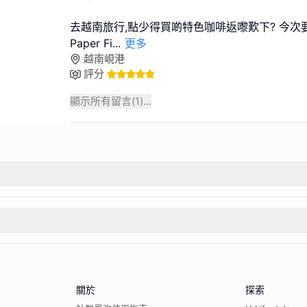
去越南旅行,點少得買啲特色咖啡返嚟歎下? 今次要推
Paper Fi
...
更多
越南峴港
評分
顯示所有留言(
1
)...
關於
探索