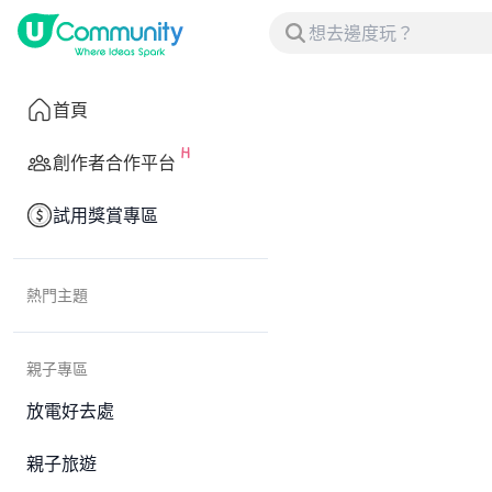
首頁
創作者合作平台
試用獎賞專區
熱門主題
親子專區
放電好去處
親子旅遊