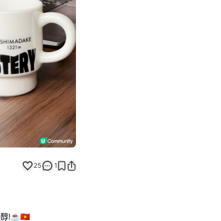
Next slide
25
1
!☕🇻🇳