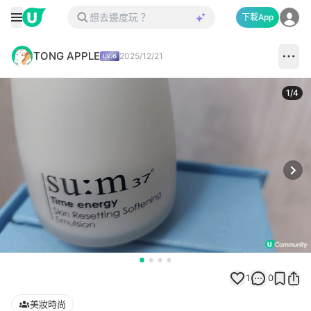
下載App
TONG APPLE
2025/12/21
1
/
4
Next
1
0
美妝時尚