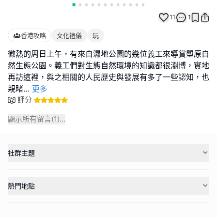
11
1
香港攻略
文化禮儀
玩
微熱的周日上午，有來自濕地公園的幾位義工來導賞塱原自
然生態公園。義工們對生態自然環境的知識都很淵博，實地
再訪這裡，與之相關的人民歷史與發展有多了一些認知，也
親睹
...
更多
評分
顯示所有留言(
1
)...
社群主題
熱門地點