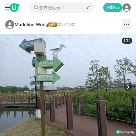
下載App
Madeline Wong
2025/12/21
1
/
12
Next