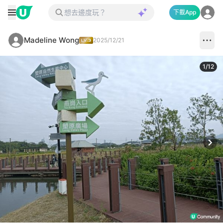
下載App
Madeline Wong
2025/12/21
1
/
12
Next