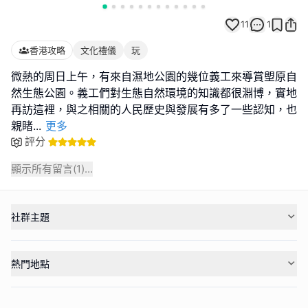
11
1
香港攻略
文化禮儀
玩
微熱的周日上午，有來自濕地公園的幾位義工來導賞塱原自
然生態公園。義工們對生態自然環境的知識都很淵博，實地
再訪這裡，與之相關的人民歷史與發展有多了一些認知，也
親睹
...
更多
評分
顯示所有留言(
1
)...
社群主題
熱門地點