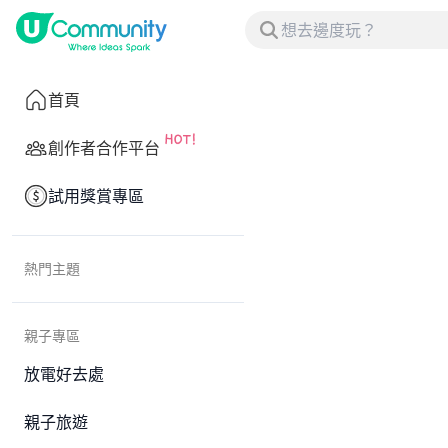
首頁
創作者合作平台
試用獎賞專區
熱門主題
親子專區
放電好去處
親子旅遊