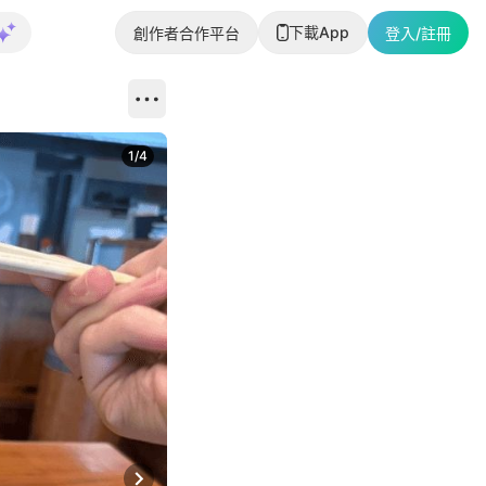
下載App
創作者合作平台
登入/註冊
1
/
4