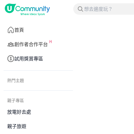
首頁
創作者合作平台
試用獎賞專區
熱門主題
親子專區
放電好去處
親子旅遊