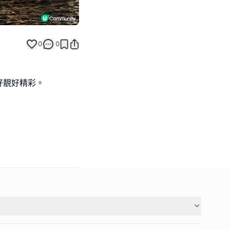
0
0
好靚好精彩。