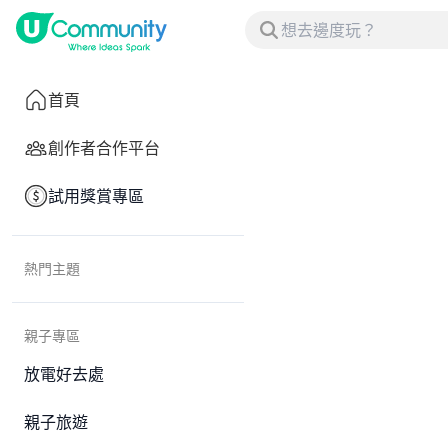
首頁
創作者合作平台
試用獎賞專區
熱門主題
親子專區
放電好去處
親子旅遊