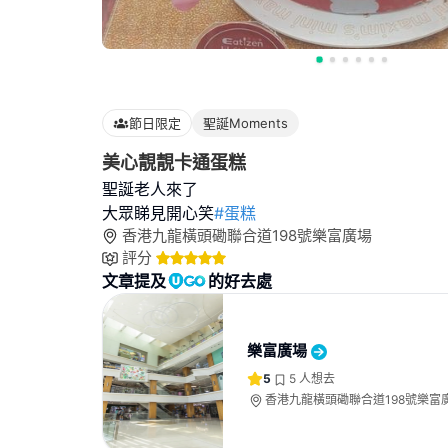
節日限定
聖誕Moments
美心靚靚卡通蛋糕
聖誕老人來了
大眾睇見開心笑
#蛋糕
香港九龍橫頭磡聯合道198號樂富廣場
評分
文章提及
的好去處
樂富廣場
5
5
人想去
香港九龍橫頭磡聯合道198號樂富