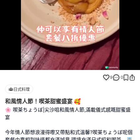
Loaded
:
Unmute
100.00%
9
0
日式料理
和風情人節！喫茶甜蜜盛宴 🥰
🌸 喫茶ちょうぼ|尖沙咀和風情人節,滿載儀式感嘅甜蜜盛
宴
今年情人節想浪漫得嚟又帶點和式溫馨?喫茶ちょうぼ呢個
套餐由賣相到味道都充滿誠意,環境充滿日式昭和喫茶
...
更