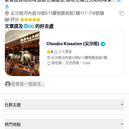
多
尖沙咀河內道18號K11購物藝術館1樓117-118號舖
評分
文章提及
的好去處
Choubo Kissaten (尖沙咀)
5
3
人想去
尖沙咀河內道18號K11購物藝術館1樓
117-118號舖
蛋包飯、日式西餐、Cafe
發表第一個留言...
社群主題
熱門地點