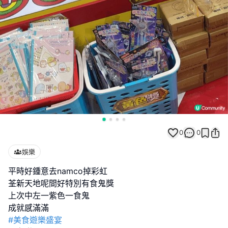
0
0
娛樂
平時好鍾意去namco掉彩虹
荃新天地呢間好特別有食鬼獎
上次中左一紫色一食鬼
#美食遊樂盛宴