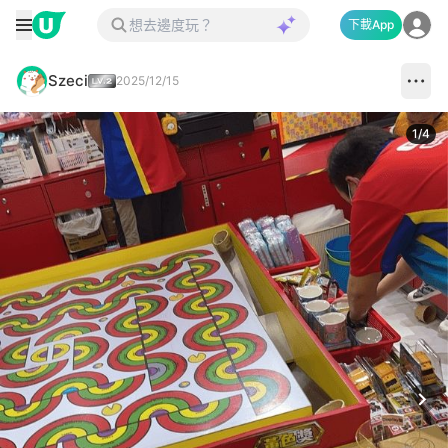
下載App
Szeci
2025/12/15
1
/
4
Next