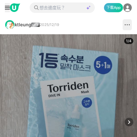
下載App
ktleung
2025/12/19
1
/
4
Next