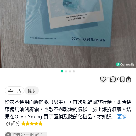
0
0
生活
健康
從來不使用面膜的我（男生），首次到韓國旅行時，即時使
帶備馬油潤膚霜，也敵不過乾燥的氣候，臉上爆拆痕癢。結
果在Olive Young 買了面膜及臉部化粧品，才知道
...
更多
評分
發表第一個留言...