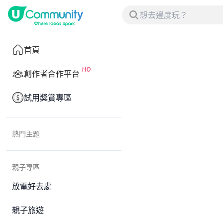
首頁
創作者合作平台
試用獎賞專區
熱門主題
親子專區
放電好去處
親子旅遊