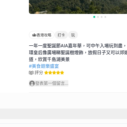
香港攻略
打卡
玩
一年一度聖誕節AIA嘉年華，可中午入場玩到盡
環皇后像廣場睇聖誕樹燈飾，放假日子又可以郊
#美食遊樂盛宴
評分
發表第一個留言...