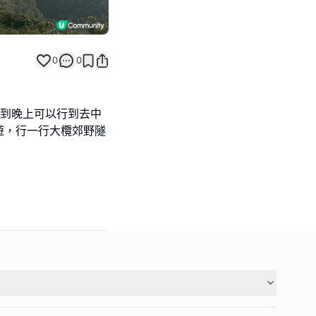
0
0
，到晚上可以行到去中
遊，行一行大欖郊野隧