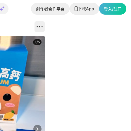
下載App
創作者合作平台
登入/註冊
1
/
5