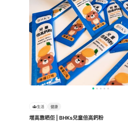
生活
健康
增高靠晒佢 | BHKs兒童倍高鈣粉