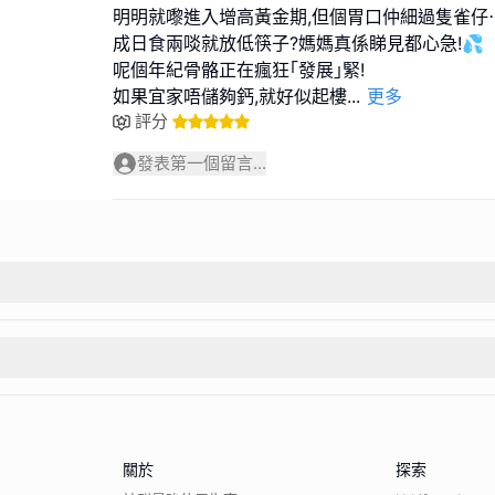
明明就嚟進入增高黃金期,但個胃口仲細過隻雀仔
成日食兩啖就放低筷子?媽媽真係睇見都心急!💦
呢個年紀骨骼正在瘋狂｢發展｣緊!
如果宜家唔儲夠鈣,就好似起樓
...
更多
評分
發表第一個留言...
關於
探索