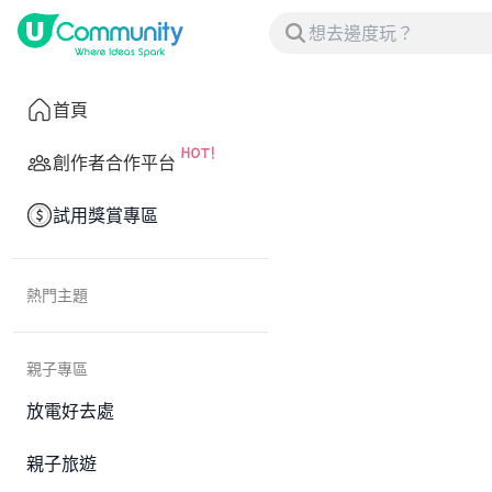
首頁
創作者合作平台
試用獎賞專區
熱門主題
親子專區
放電好去處
親子旅遊