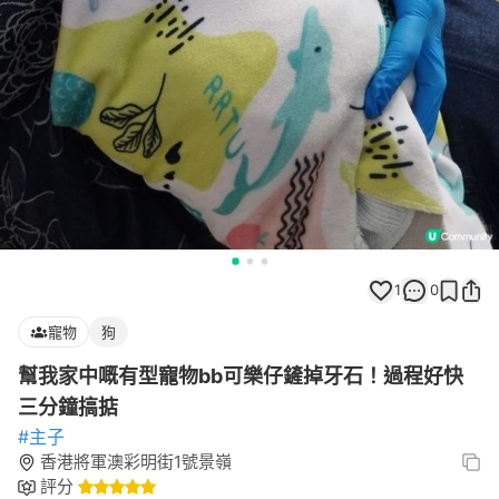
1
0
寵物
狗
幫我家中嘅有型寵物bb可樂仔鏟掉牙石！過程好快
三分鐘搞掂
#主子
香港將軍澳彩明街1號景嶺
評分