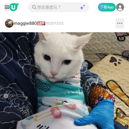
下載App
maggie880
2025/12/22
1
/
3
Next