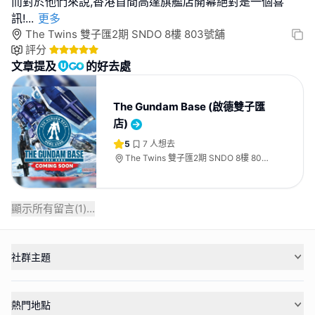
而對於他們來說,香港首間高達旗艦店開幕絕對是一個喜
訊!
...
更多
The Twins 雙子匯2期 SNDO 8樓 803號舖
評分
文章提及
的好去處
The Gundam Base (啟德雙子匯
店)
5
7
人想去
The Twins 雙子匯2期 SNDO 8樓 803
號舖
顯示所有留言(
1
)...
社群主題
熱門地點