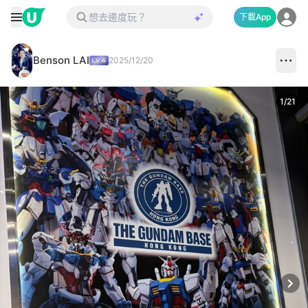
下載App
Benson LAI
2025/12/20
1
/
21
Next