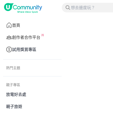
首頁
創作者合作平台
試用獎賞專區
熱門主題
親子專區
放電好去處
親子旅遊