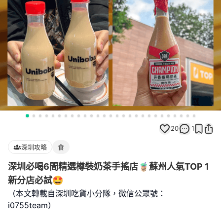
20
1
深圳攻略
食
深圳必喝6間精選樽裝奶茶手搖店🧋蘇州人氣TOP 1
新分店必試🤩
（本文轉載自深圳吃貨小分隊，微信公眾號：
i0755team）