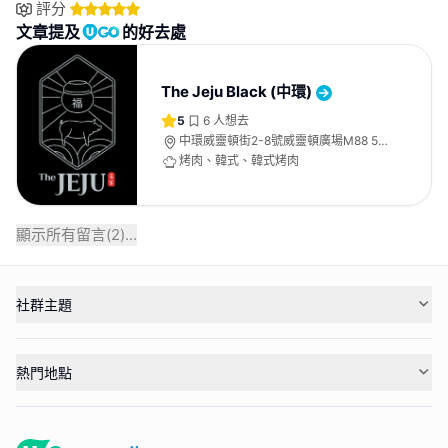
評分
文章提及
的好去處
The Jeju Black (中環)
5
6
人想去
中環威靈頓街2-8號威靈頓廣場M88 5
樓
烤肉、韓式、韓式烤肉
顯示所有留言(
2
)...
社群主題
熱門地點