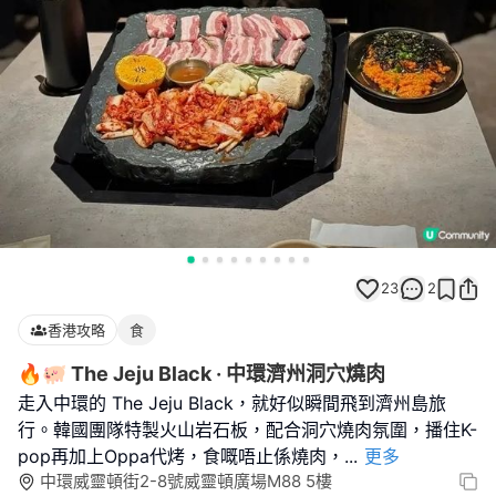
23
2
香港攻略
食
🔥🐖 The Jeju Black · 中環濟州洞穴燒肉
走入中環的 The Jeju Black，就好似瞬間飛到濟州島旅
行。韓國團隊特製火山岩石板，配合洞穴燒肉氛圍，播住K-
pop再加上Oppa代烤，食嘅唔止係燒肉，
...
更多
中環威靈頓街2-8號威靈頓廣場M88 5樓