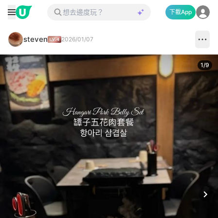
下載App
steven
2026/01/07
1
/
9
Next