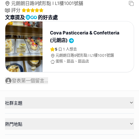
元朗朗日路9號形點 I L1樓1001號舖
評分
文章提及
的好去處
Cova Pasticceria & Confetteria
(元朗店)
5
1
人想去
元朗朗日路9號形點 I L1樓1001號舖
蛋糕、甜品、甜品店
發表第一個留言...
社群主題
熱門地點