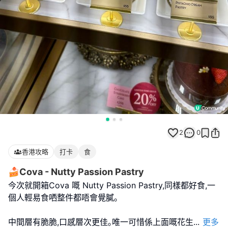
2
0
香港攻略
打卡
食
🍰Cova - Nutty Passion Pastry
今次就開箱Cova 嘅 Nutty Passion Pastry,同樣都好食,一
個人輕易食哂整件都唔會覺膩｡
中間層有脆脆,口感層次更佳｡唯一可惜係上面嘅花生
...
更多