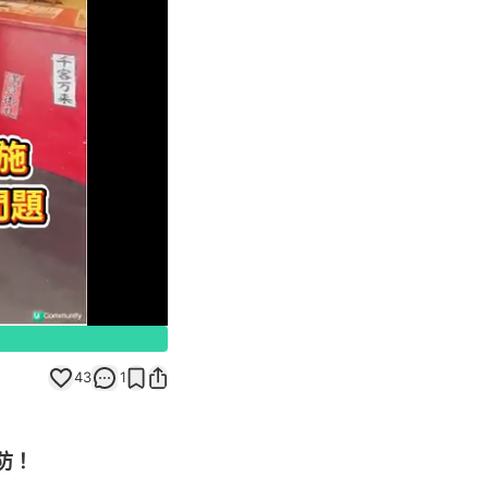
Unmute
43
1
預防！