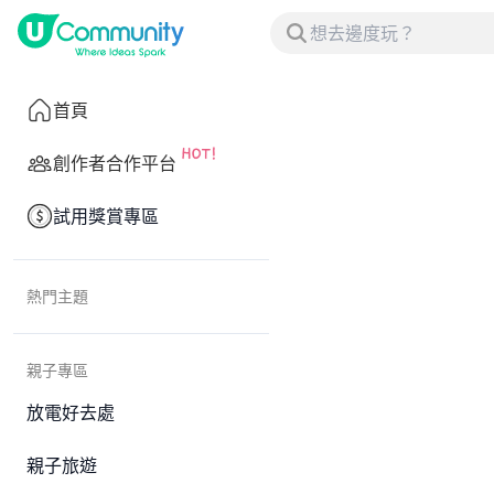
首頁
創作者合作平台
試用獎賞專區
熱門主題
親子專區
放電好去處
親子旅遊