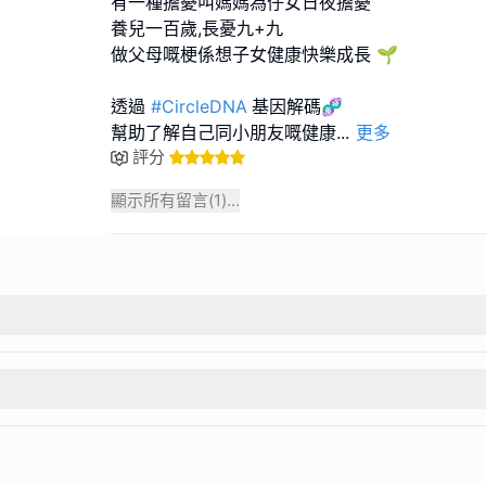
有一種擔憂叫媽媽為仔女日夜擔憂
養兒一百歲,長憂九+九
做父母嘅梗係想子女健康快樂成長 🌱
透過
#CircleDNA
基因解碼🧬
幫助了解自己同小朋友嘅健康
...
更多
評分
顯示所有留言(
1
)...