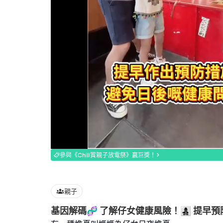
Loaded
:
91.14%
參與《Chill賞親子放電祭》贏巨獎！
親子
基因解碼🧬 了解仔女健康風險！👩‍👧‍👦 提早