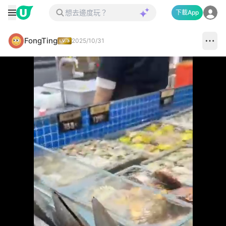
下載App
FongTing
2025/10/31