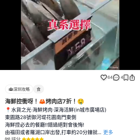
Loaded
:
Unmute
100.00%
64
4
深圳攻略
食
海鮮控衝呀！🦀烤肉店7折！🤤
📍水貨之光·海鮮烤肉·深海活鮮(in城市廣場店)
東園路28號御河堤花園南門東側
海鮮控必去的餐廳‼️錯過絕對會後悔!
由福田或者羅湖口岸出發,打車約20分鐘就
...
更多
評分