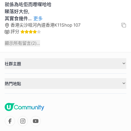
就係為咗佢而嚟㗎哈哈
睇落好大份,
其實食幾件
...
更多
香港尖沙咀河內道香港K11Shop 107
評分
顯示所有留言(
2
)...
社群主題
熱門地點