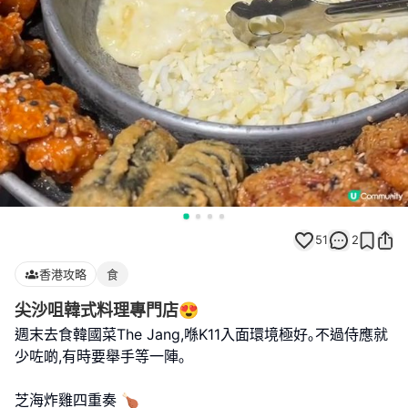
51
2
香港攻略
食
尖沙咀韓式料理專門店😍
週末去食韓國菜The Jang,喺K11入面環境極好｡不過侍應就
少咗啲,有時要舉手等一陣｡
芝海炸雞四重奏 🍗