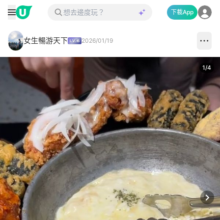
下載App
女生暢游天下
2026/01/19
1
/
4
Next