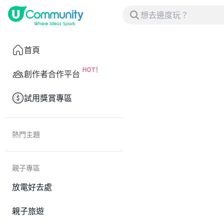
首頁
創作者合作平台
試用獎賞專區
熱門主題
親子專區
放電好去處
親子旅遊