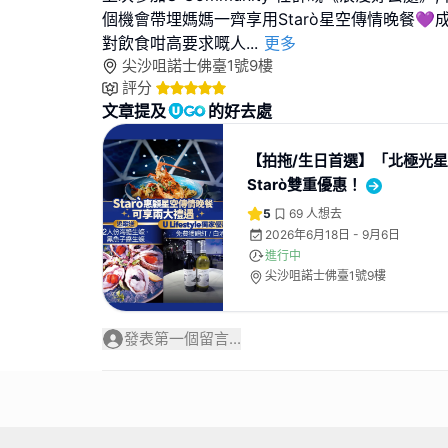
個機會帶埋媽媽一齊享用Starò星空傳情晚餐💜
對飲食咁高要求嘅人
...
更多
尖沙咀諾士佛臺1號9樓
評分
文章提及
的好去處
【拍拖/生日首選】「北極光
Starò雙重優惠！
5
69
人想去
2026年6月18日 - 9月6日
進行中
尖沙咀諾士佛臺1號9樓
發表第一個留言...