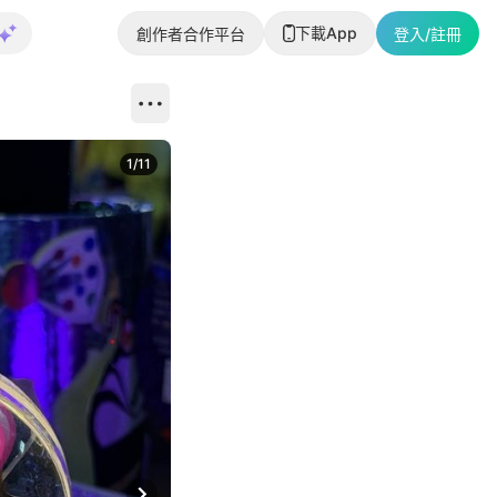
下載App
創作者合作平台
登入/註冊
1
/
11