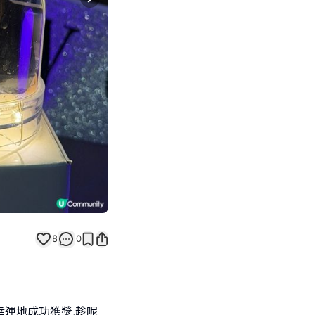
Next slide
8
0
,幸運地成功獲獎,趁呢