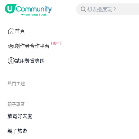
首頁
創作者合作平台
試用獎賞專區
熱門主題
親子專區
放電好去處
親子旅遊