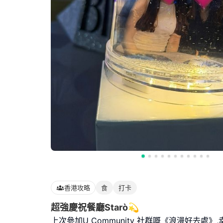
香港攻略
食
打卡
超強慶祝餐廳Starò💫
上次參加U Community 社群嘅《浪漫好去處》