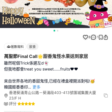
8
1
著數報料
飲食
萬聖節Final Call🌟甜香鬼怪水果送到家居
雖然呢個Trick係遲左d👻
但我地都會treat you sweet……fruits❤️❤️
來自世界各地的香甜鬼怪,已經在禮盒裡開派對啦!🥳
韓國姬香香印
...
更多
香港葵涌青山公路－葵涌段403-413號匯城集團大廈
23/F H
評分