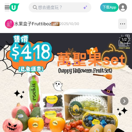
下載App
水果盒子Fruttiboz
2025/10/30
1
/
2
Next