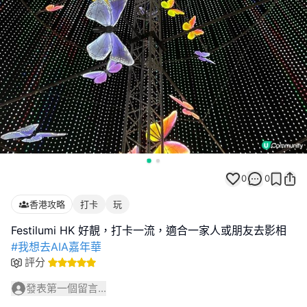
0
0
香港攻略
打卡
玩
#我想去AIA嘉年華
評分
發表第一個留言...