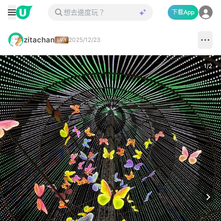
下載App
zitachan
2025/12/23
1
/
2
Next