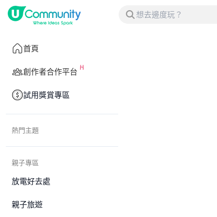
首頁
創作者合作平台
試用獎賞專區
熱門主題
親子專區
放電好去處
親子旅遊