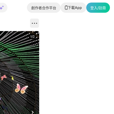
下載App
創作者合作平台
登入/註冊
1
/
2
即睇更多社