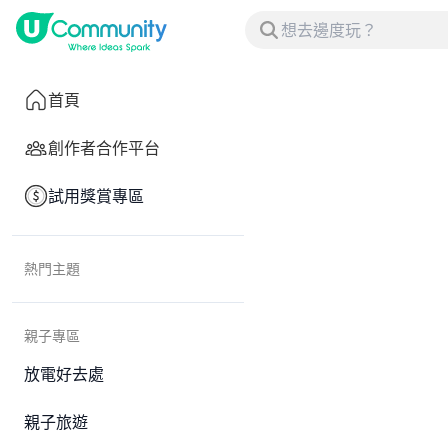
首頁
創作者合作平台
試用獎賞專區
熱門主題
親子專區
放電好去處
親子旅遊