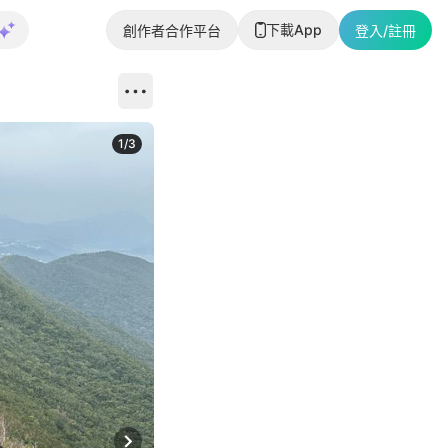
下載App
創作者合作平台
登入/註冊
1
/
3