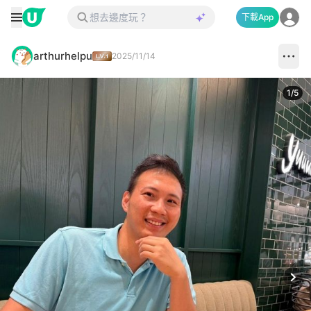
下載App
arthurhelpu
2025/11/14
1
/
5
Next