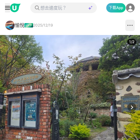
下載App
愉悅
2025/12/19
1
/
2
Next