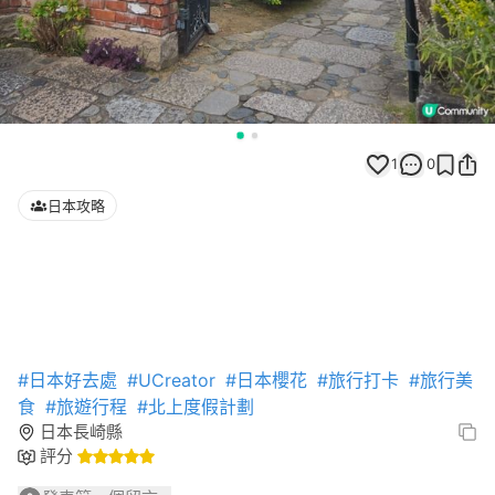
1
0
日本攻略
#日本好去處
#UCreator
#日本櫻花
#旅行打卡
#旅行美
食
#旅遊行程
#北上度假計劃
日本長崎縣
評分