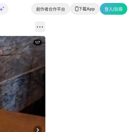
下載App
創作者合作平台
登入/註冊
1
/
7