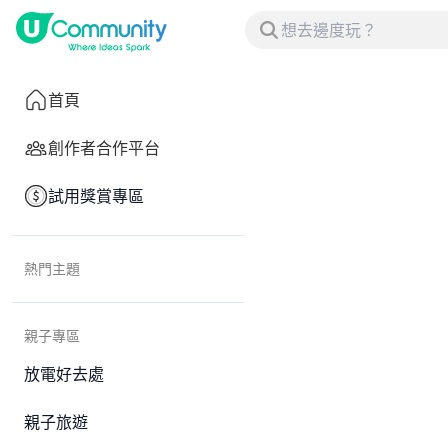
首頁
創作者合作平台
試用獎賞專區
熱門主題
親子專區
放電好去處
親子旅遊