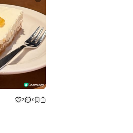
Next slide
2
0