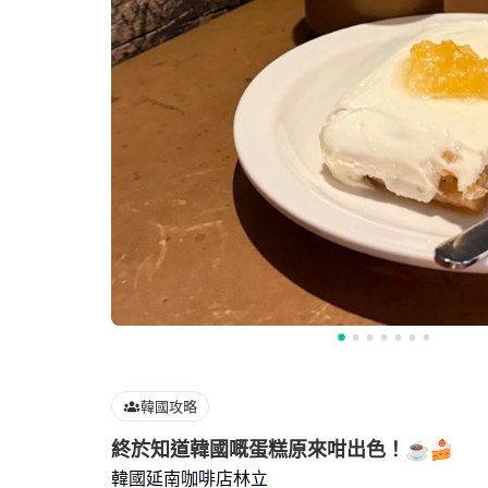
韓國攻略
終於知道韓國嘅蛋糕原來咁出色！☕️🍰
韓國延南咖啡店林立