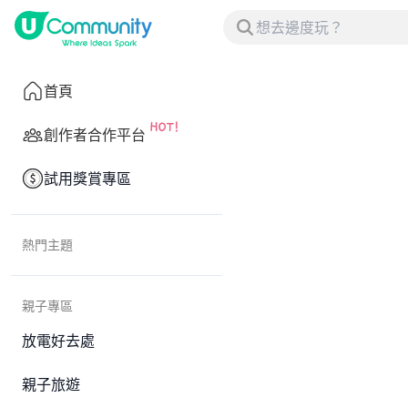
首頁
創作者合作平台
試用獎賞專區
熱門主題
親子專區
放電好去處
親子旅遊