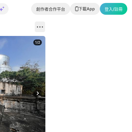
下載App
創作者合作平台
登入/註冊
1
/
2
即睇更多社
Next slide
返回帖文