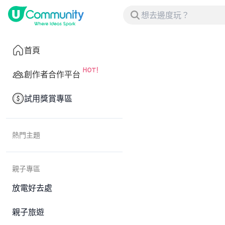
首頁
創作者合作平台
試用獎賞專區
熱門主題
親子專區
放電好去處
親子旅遊