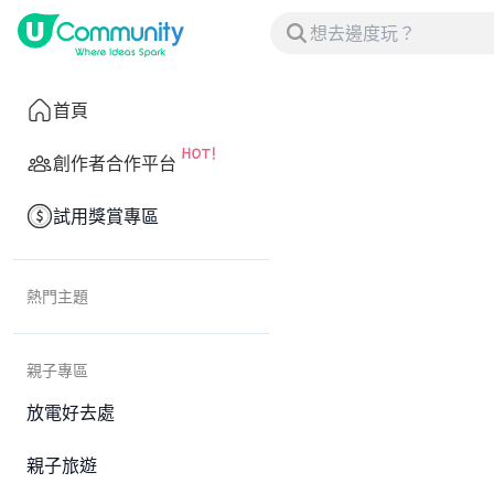
首頁
創作者合作平台
試用獎賞專區
熱門主題
親子專區
放電好去處
親子旅遊