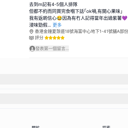
去到m記有4-5個人排隊
但都不約而同買完食嗰下話｢ok喎,有開心果味｣
我有返啲信心😂因為有冇人記得當年出過紫薯💜
浸味勁假
...
更多
香港金鐘夏愨道18號海富中心地下1-41號舖A部
評分
發表第一個留言...
關於
探索