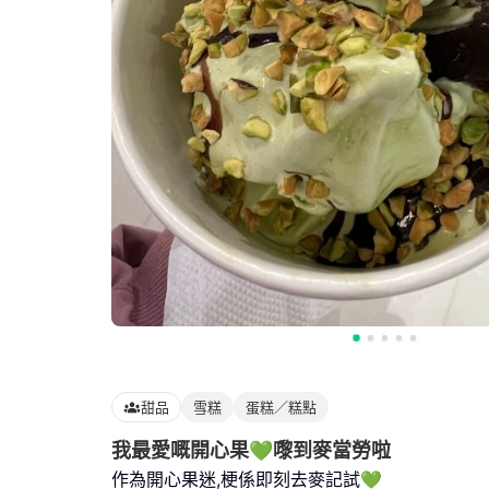
甜品
雪糕
蛋糕／糕點
我最愛嘅開心果💚嚟到麥當勞啦
作為開心果迷,梗係即刻去麥記試💚