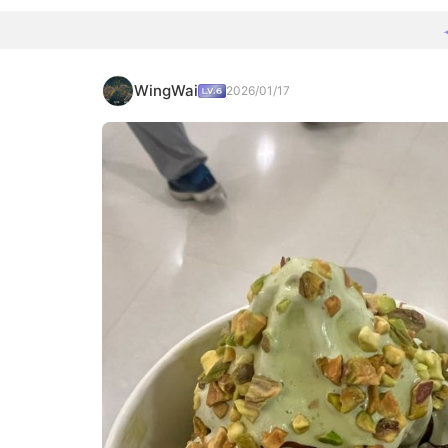
WingWai
2026/01/17