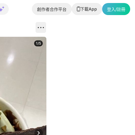
下載App
創作者合作平台
登入/註冊
1
/
5